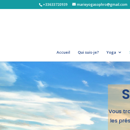
+33633720939
marieyogasophro@gmail.com
Accueil
Qui suis-je?
Yoga
S
Vous tro
les pré