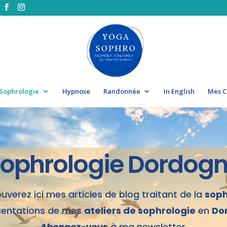
Sophrologie
Hypnose
Randonnée
In English
Mes C
ophrologie Dordog
uverez ici mes articles de blog traitant de la
soph
sentations de mes
ateliers de sophrologie
en
Do
Abonnez-vous
à ma newsletter.