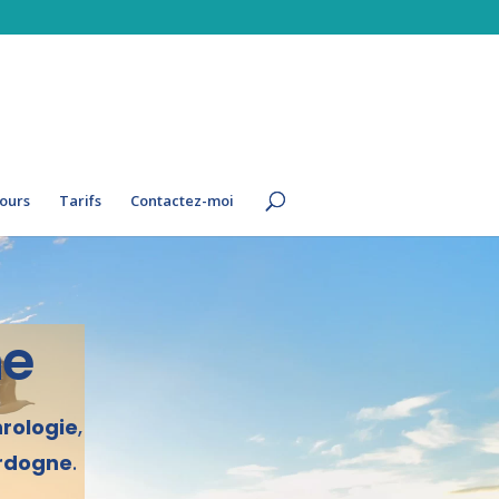
ours
Tarifs
Contactez-moi
ne
rologie
,
rdogne
.